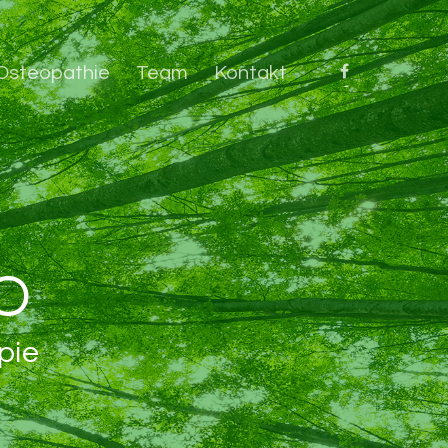
Osteopathie
Team
Kontakt
O
pie