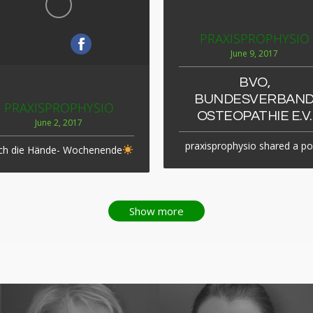
PRAXISPROPHYSIO
June 9, 2017
BVO,
BUNDESVERBAN
PRAXISPROPHYSIO
OSTEOPATHIE E.V.
June 2, 2017
praxisprophysio shared a po
ch die Hände- Wochenende
Show more